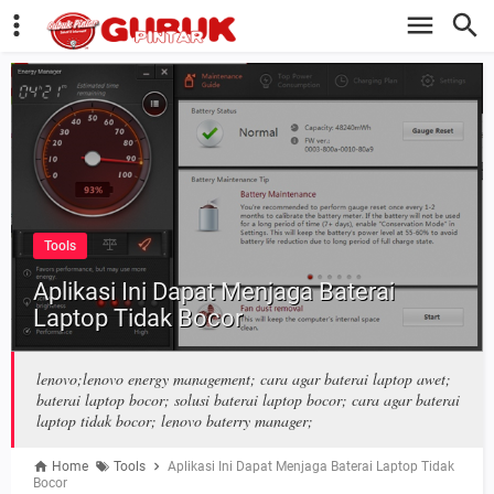
Tools
Aplikasi Ini Dapat Menjaga Baterai
Laptop Tidak Bocor
lenovo;lenovo energy management; cara agar baterai laptop awet;
baterai laptop bocor; solusi baterai laptop bocor; cara agar baterai
laptop tidak bocor; lenovo baterry manager;
Home
Tools
Aplikasi Ini Dapat Menjaga Baterai Laptop Tidak
Bocor