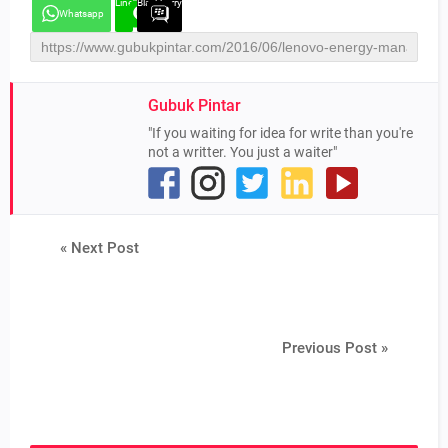
Line
Blackberry
Whatsapp
Gubuk Pintar
"If you waiting for idea for write than you're
not a writter. You just a waiter"
« Next Post
Previous Post »