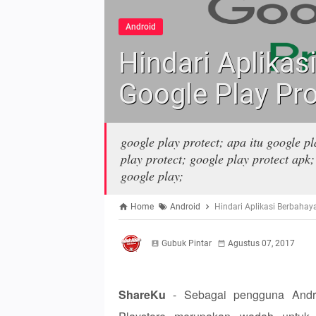
Android
Hindari Aplika
Google Play Pro
google play protect; apa itu google p
play protect; google play protect apk
google play;
Home
Android
Hindari Aplikasi Berbahay
Gubuk Pintar
Agustus 07, 2017
ShareKu
- Sebagai pengguna Andro