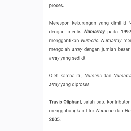
proses.
Merespon kekurangan yang dimiliki
dengan merilis
Numarray
pada
199
menggantikan
Numeric
.
Numarray
mema
mengolah
array
dengan jumlah besar t
array
yang sedikit.
Oleh karena itu,
Numeric
dan
Numarr
array
yang diproses.
Travis Oliphant
, salah satu kontribu
menggabungkan fitur
Numeric
dan
Nu
2005
.