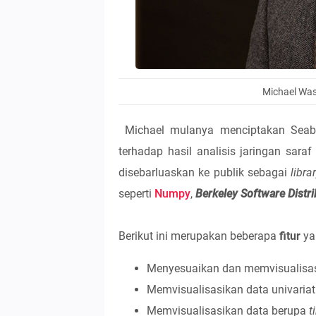
Michael Wa
Michael mulanya menciptakan Seabo
terhadap hasil analisis jaringan sara
disebarluaskan ke publik sebagai
libra
seperti
Numpy
,
Berkeley Software Distri
Berikut ini merupakan beberapa
fitur
ya
Menyesuaikan dan memvisualisasi
Memvisualisasikan data univariat 
Memvisualisasikan data berupa
t