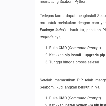
memasang Seaborn Python.
Terlepas kamu dapat menginstall Sea
mu untuk melakukan dengan cara ya
Package Index
)
. Untuk itu, pastikan 
upgrade
nya,
Buka
CMD
(
Command Prompt
)
Ketikkan
pip install --upgrade pip
Tunggu hingga proses selesai
Setelah memastikan PIP telah menggu
Seaborn. Ikuti langkah berikut ini ya,
Buka
CMD
(
Command Prompt
)
Ketikkan
install python -m pip ins