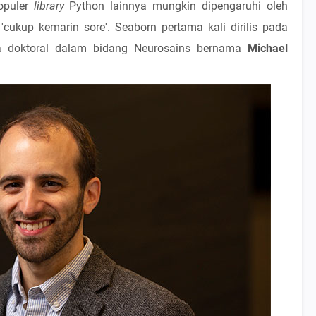
opuler
library
Python lainnya mungkin dipengaruhi oleh
cukup kemarin sore'. Seaborn pertama kali dirilis pada
 doktoral dalam bidang Neurosains bernama
Michael