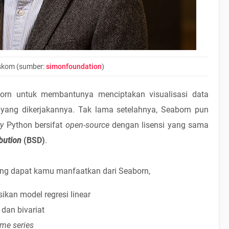
skom (sumber:
simonfoundation
)
rn untuk membantunya menciptakan visualisasi data
f yang dikerjakannya. Tak lama setelahnya, Seaborn pun
ry
Python bersifat
open-source
dengan lisensi yang sama
bution
(BSD)
.
ng dapat kamu manfaatkan dari Seaborn,
kan model regresi linear
dan bivariat
ime series