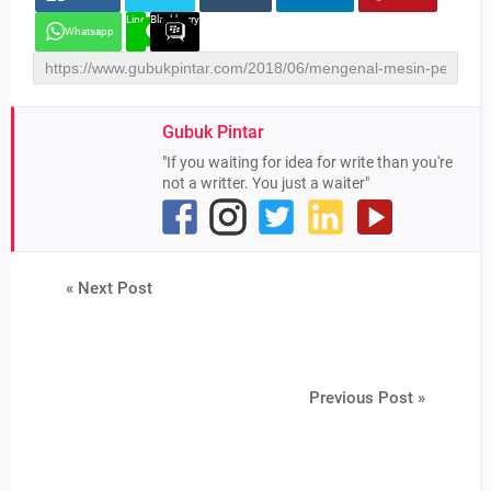
Line
Blackberry
Whatsapp
Gubuk Pintar
"If you waiting for idea for write than you're
not a writter. You just a waiter"
« Next Post
Previous Post »