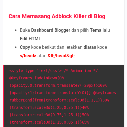
Cara Memasang Adblock Killer di Blog
Buka
Dashboard Blogger
dan pilih
Tema
lalu
Edit HTML
Copy
kode berikut dan letakkan
diatas
kode
</head>
atau
&lt;/head&gt;
<style type='text/css'> /* Animation */
@keyframes fadeInDown{0%
{opacity:0;transform:translateY(-20px)}100%
{opacity:1;transform:translateY(0)}} @keyframes
rubberBand{from{transform:scale3d(1,1,1)}30%
{transform:scale3d(1.25,0.75,1)}40%
{transform:scale3d(0.75,1.25,1)}50%
{transform:scale3d(1.15,0.85,1)}65%