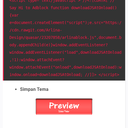
<script type='text/javascript'> //<![CDATA[ //
Say Hi to Adblock function downloadJSAtOnload()
{var
e=document.createElement("script");e.src="https:/
/cdn.rawgit.com/Arlina-
Design/quasar/23207858/arlinablock.js",document.b
ody.appendChild(e)}window.addEventListener?
window.addEventListener("load",downloadJSAtOnload
,!1):window.attachEvent?
window.attachEvent("onload",downloadJSAtOnload):w
indow.onload=downloadJSAtOnload; //]]> </script>
Simpan Tema