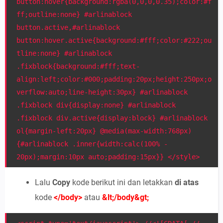
button:hover{background:rgba(0,0,0,0.35);color:#f
ff;outline:none} #arlinablock
button.active,#arlinablock
button:hover.active{background:#fff;color:#222;ou
tline:none} #arlinablock
.fixblock{background:#fff;text-
align:left;color:#000;padding:20px;height:250px;o
verflow:auto;line-height:30px} #arlinablock
.fixblock div{display:none} #arlinablock
.fixblock div.active{display:block} #arlinablock
ol{margin-left:20px} @media(max-width:768px)
{#arlinablock .inner{width:calc(100% -
20px);margin:10px auto;padding:15px}} </style>
Lalu
Copy
kode berikut ini dan letakkan
di atas
kode
</body>
atau
&lt;/body&gt;