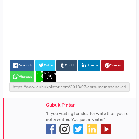
Facebook
Twitter
Tumblr
Linkedin
Pinterest
Line
Blackberry
Whatsapp
Gubuk Pintar
"If you waiting for idea for write than you're
not a writter. You just a waiter"