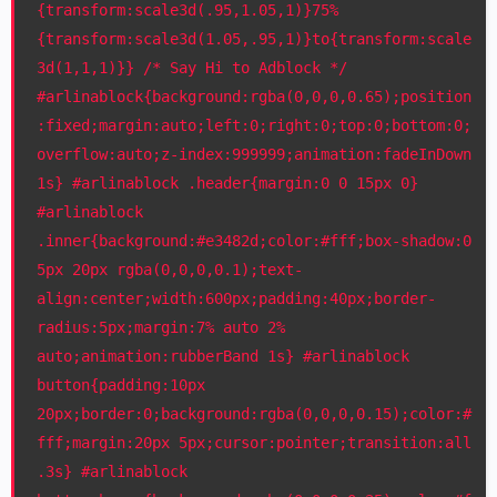
{transform:scale3d(.95,1.05,1)}75%
{transform:scale3d(1.05,.95,1)}to{transform:scale
3d(1,1,1)}} /* Say Hi to Adblock */
#arlinablock{background:rgba(0,0,0,0.65);position
:fixed;margin:auto;left:0;right:0;top:0;bottom:0;
overflow:auto;z-index:999999;animation:fadeInDown
1s} #arlinablock .header{margin:0 0 15px 0}
#arlinablock
.inner{background:#e3482d;color:#fff;box-shadow:0
5px 20px rgba(0,0,0,0.1);text-
align:center;width:600px;padding:40px;border-
radius:5px;margin:7% auto 2%
auto;animation:rubberBand 1s} #arlinablock
button{padding:10px
20px;border:0;background:rgba(0,0,0,0.15);color:#
fff;margin:20px 5px;cursor:pointer;transition:all
.3s} #arlinablock