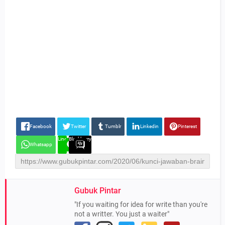
Facebook
Twitter
Tumblr
Linkedin
Pinterest
Line
Blackberry
Whatsapp
Gubuk Pintar
"If you waiting for idea for write than you're
not a writter. You just a waiter"