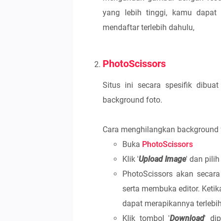
yang lebih tinggi, kamu dapa
mendaftar terlebih dahulu,
PhotoScissors
Situs ini secara spesifik dib
background foto.
Cara menghilangkan background fot
Buka
PhotoScissors
Klik '
Upload Image
' dan pili
PhotoScissors akan secar
serta membuka editor. Ket
dapat merapikannya terlebi
Klik tombol '
Download
' di