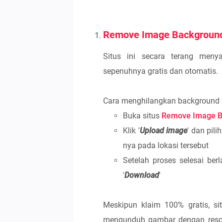
Remove Image Backgroun
Situs ini secara terang men
sepenuhnya gratis dan otomatis.
Cara menghilangkan background fot
Buka situs
Remove Image B
Klik '
Upload image
' dan pil
nya pada lokasi tersebut
Setelah proses selesai be
'
Download
'
Meskipun klaim 100% gratis, si
mengunduh gambar dengan resolu