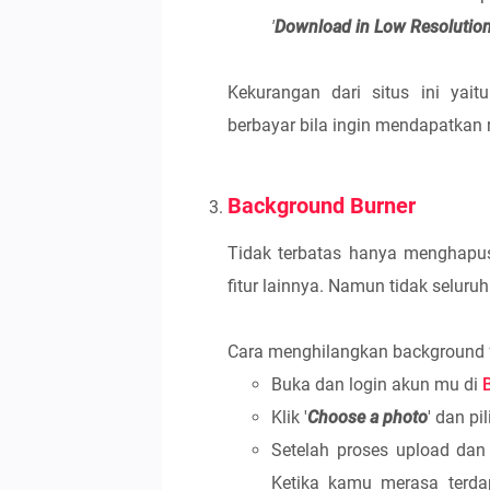
'
Download in Low Resolutio
Kekurangan dari situs ini yai
berbayar bila ingin mendapatkan r
Background Burner
Tidak terbatas hanya menghapus
fitur lainnya. Namun tidak seluru
Cara menghilangkan background fot
Buka dan login akun mu di
Klik '
Choose a photo
' dan pi
Setelah proses upload dan
Ketika kamu merasa terda