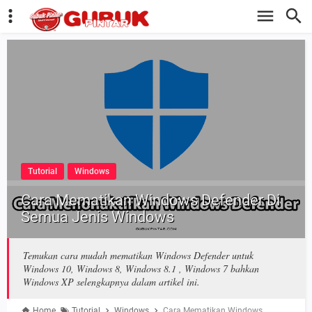
Tutorial
Windows
Cara Mematikan Windows Defender Di
Semua Jenis Windows
Temukan cara mudah mematikan Windows Defender untuk
Windows 10, Windows 8, Windows 8.1 , Windows 7 bahkan
Windows XP selengkapnya dalam artikel ini.
Home
Tutorial
Windows
Cara Mematikan Windows