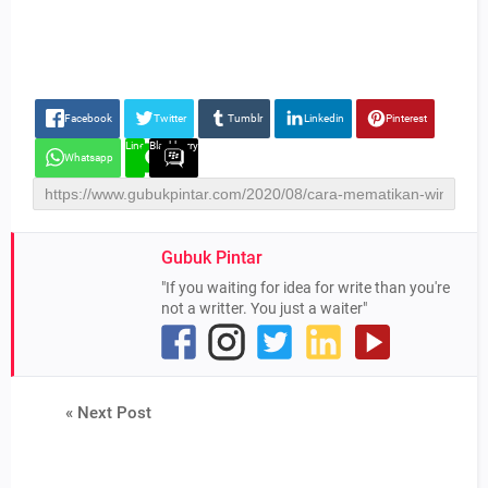
Facebook
Twitter
Tumblr
Linkedin
Pinterest
Line
Blackberry
Whatsapp
Gubuk Pintar
"If you waiting for idea for write than you're
not a writter. You just a waiter"
« Next Post