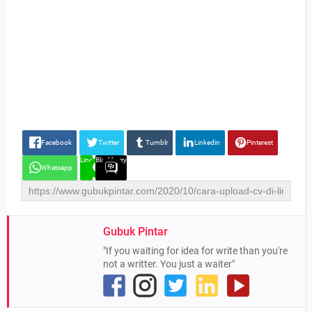
Facebook
Twitter
Tumblr
Linkedin
Pinterest
Line
Blackberry
Whatsapp
Gubuk Pintar
"If you waiting for idea for write than you're
not a writter. You just a waiter"