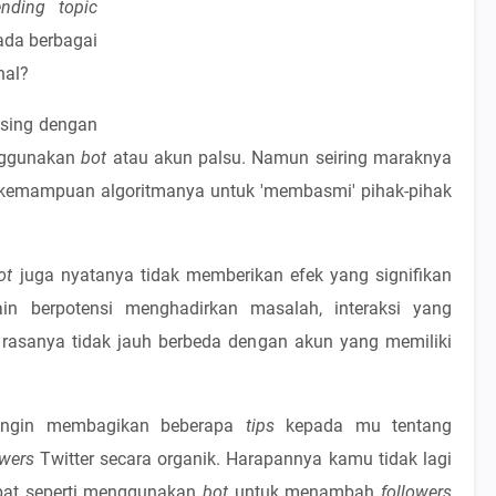
ending topic
ada berbagai
nal?
asing dengan
nggunakan
bot
atau akun palsu. Namun seiring maraknya
an kemampuan algoritmanya untuk 'membasmi' pihak-pihak
ot
juga nyatanya tidak memberikan efek yang signifikan
ain berpotensi menghadirkan masalah, interaksi yang
a rasanya tidak jauh berbeda dengan akun yang memiliki
r ingin membagikan beberapa
tips
kepada mu tentang
owers
Twitter secara organik. Harapannya kamu tidak lagi
pat seperti menggunakan
bot
untuk menambah
followers