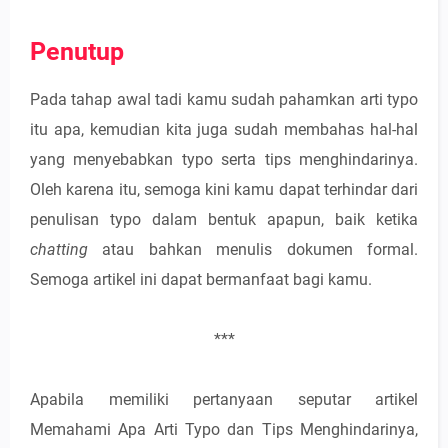
Penutup
Pada tahap awal tadi kamu sudah pahamkan arti typo
itu apa, kemudian kita juga sudah membahas hal-hal
yang menyebabkan typo serta tips menghindarinya.
Oleh karena itu, semoga kini kamu dapat terhindar dari
penulisan typo dalam bentuk apapun, baik ketika
chatting
atau bahkan menulis dokumen formal.
Semoga artikel ini dapat bermanfaat bagi kamu.
***
Apabila memiliki pertanyaan seputar artikel
Memahami Apa Arti Typo dan Tips Menghindarinya,