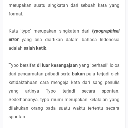
merupakan suatu singkatan dari sebuah kata yang
formal.
Kata 'typo' merupakan singkatan dari
typographical
error
yang bila diartikan dalam bahasa Indonesia
adalah
salah ketik
.
Typo bersifat
di luar kesengajaan
yang 'berhasil' lolos
dari pengamatan pribadi serta
bukan
pula terjadi oleh
ketidaktahuan cara mengeja kata dari sang penulis
yang artinya Typo terjadi secara spontan.
Sederhananya, typo murni merupakan kelalaian yang
dilakukan orang pada suatu waktu tertentu secara
spontan.