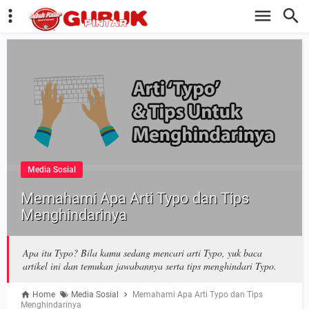
Media Sosial
Memahami Apa Arti Typo dan Tips
Menghindarinya
Apa itu Typo? Bila kamu sedang mencari arti Typo, yuk baca
artikel ini dan temukan jawabannya serta tips menghindari Typo.
Home
Media Sosial
Memahami Apa Arti Typo dan Tips
Menghindarinya