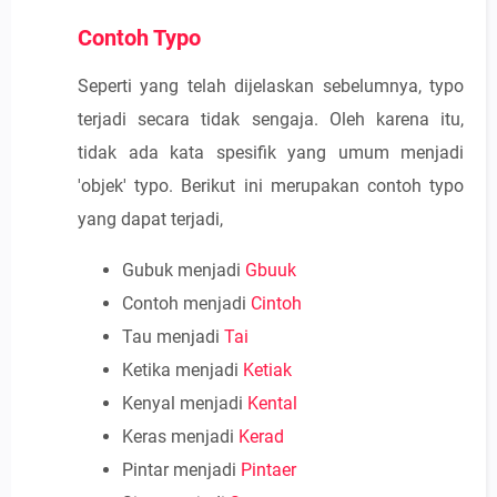
Contoh Typo
Seperti yang telah dijelaskan sebelumnya, typo
terjadi secara tidak sengaja. Oleh karena itu,
tidak ada kata spesifik yang umum menjadi
'objek' typo. Berikut ini merupakan contoh typo
yang dapat terjadi,
Gubuk menjadi
Gbuuk
Contoh menjadi
Cintoh
Tau menjadi
Tai
Ketika menjadi
Ketiak
Kenyal menjadi
Kental
Keras menjadi
Kerad
Pintar menjadi
Pintaer