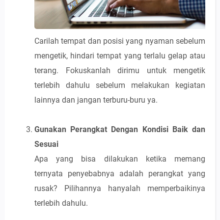
Carilah tempat dan posisi yang nyaman sebelum
mengetik, hindari tempat yang terlalu gelap atau
terang. Fokuskanlah dirimu untuk mengetik
terlebih dahulu sebelum melakukan kegiatan
lainnya dan jangan terburu-buru ya.
Gunakan Perangkat Dengan Kondisi Baik dan
Sesuai
Apa yang bisa dilakukan ketika memang
ternyata penyebabnya adalah perangkat yang
rusak? Pilihannya hanyalah memperbaikinya
terlebih dahulu.