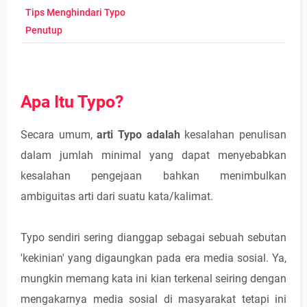
Tips Menghindari Typo
Penutup
Apa Itu Typo?
Secara umum,
arti Typo adalah
kesalahan penulisan
dalam jumlah minimal yang dapat menyebabkan
kesalahan pengejaan bahkan menimbulkan
ambiguitas arti dari suatu kata/kalimat.
Typo sendiri sering dianggap sebagai sebuah sebutan
'kekinian' yang digaungkan pada era media sosial. Ya,
mungkin memang kata ini kian terkenal seiring dengan
mengakarnya media sosial di masyarakat tetapi ini