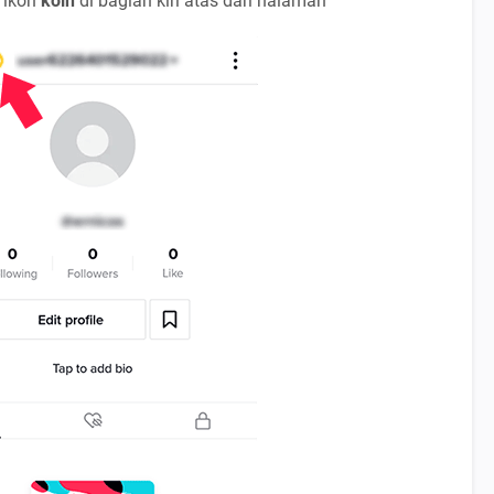
 ikon
koin
di bagian kiri atas dari halaman