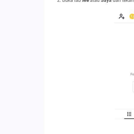
Buka
tab
Me
atau
Saya
dan tekan