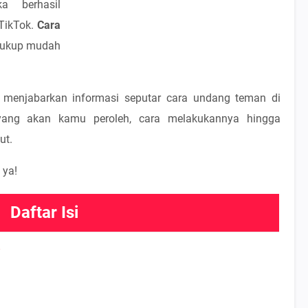
a berhasil
TikTok.
Cara
cukup mudah
an menjabarkan informasi seputar cara undang teman di
 yang akan kamu peroleh, cara melakukannya hingga
ut.
 ya!
Daftar Isi