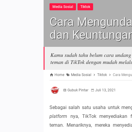
Media Sosial
Tiktok
Cara Mengunda
dan Keuntunga
Kamu sudah tahu belum cara undang 
teman di TikTok dengan mudah melalui
Home
Media Sosial
Tiktok
Cara Mengu
Gubuk Pintar
Juli 13, 2021
Sebagai salah satu usaha untuk me
platform
nya, TikTok menyediakan f
teman. Menariknya, mereka menyedi