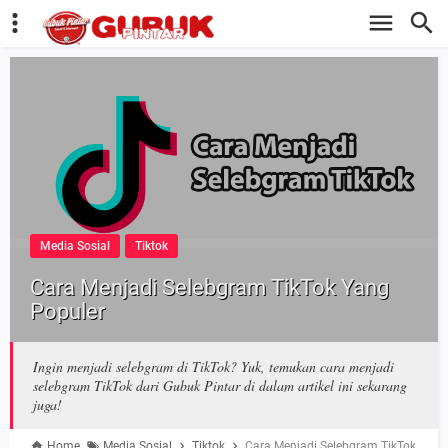
Media Sosial
Tiktok
Cara Menjadi Selebgram TikTok Yang
Populer
Ingin menjadi selebgram di TikTok? Yuk, temukan cara menjadi
selebgram TikTok dari Gubuk Pintar di dalam artikel ini sekarang
juga!
Home
Media Sosial
Tiktok
Cara Menjadi Selebgram TikTok