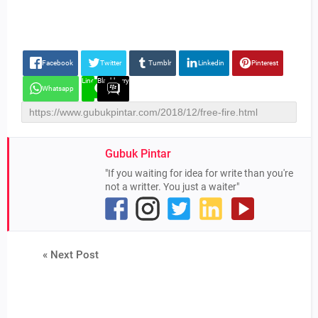
Facebook
Twitter
Tumblr
Linkedin
Pinterest
Line
Blackberry
Whatsapp
Gubuk Pintar
"If you waiting for idea for write than you're
not a writter. You just a waiter"
« Next Post