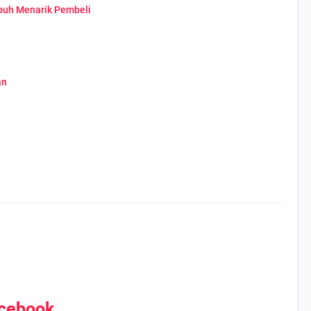
puh Menarik Pembeli
an
acebook