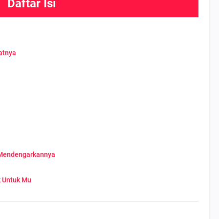
Daftar Isi
atnya
 Mendengarkannya
k Untuk Mu