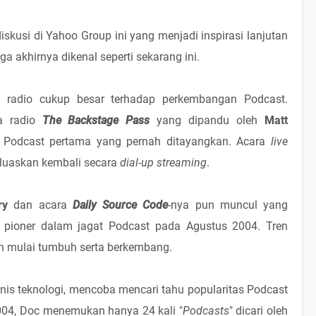
kusi di Yahoo Group ini yang menjadi inspirasi lanjutan
a akhirnya dikenal seperti sekarang ini.
h radio cukup besar terhadap perkembangan Podcast.
a radio
The Backstage Pass
yang dipandu oleh
Matt
Podcast pertama yang pernah ditayangkan. Acara
live
rluaskan kembali secara
dial-up streaming
.
ry
dan acara
Daily Source Code
-nya pun muncul yang
 pioner dalam jagat Podcast pada Agustus 2004. Tren
n mulai tumbuh serta berkembang.
nis teknologi, mencoba mencari tahu popularitas Podcast
2004, Doc menemukan hanya 24 kali "
Podcasts
" dicari oleh