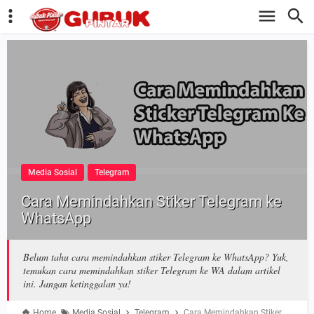
Media Sosial
Telegram
Cara Memindahkan Stiker Telegram ke
WhatsApp
Belum tahu cara memindahkan stiker Telegram ke WhatsApp? Yuk,
temukan cara memindahkan stiker Telegram ke WA dalam artikel
ini. Jangan ketinggalan ya!
Home
Media Sosial
Telegram
Cara Memindahkan Stiker