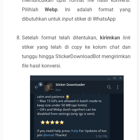
memunculkan opsi format
file
hasil konversi.
Pilihlah
Webp
. Ini adalah format yang
dibutuhkan untuk
input
stiker di WhatsApp
Setelah format telah ditentukan,
kirimkan
link
stiker yang telah di
copy
ke kolom
chat
dan
tunggu hingga StickerDownloadBot mengirimkan
file
hasil konversi.