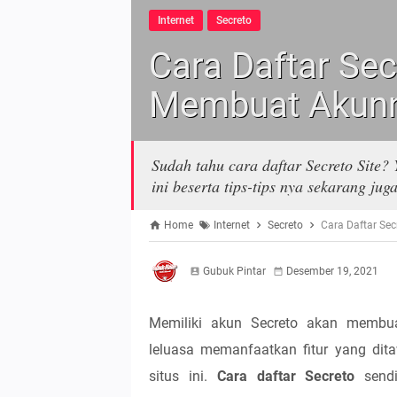
Internet
Secreto
Cara Daftar Sec
Membuat Akun
Sudah tahu cara daftar Secreto Site?
ini beserta tips-tips nya sekarang juga
Home
Internet
Secreto
Cara Daftar Se
Gubuk Pintar
Desember 19, 2021
Memiliki akun Secreto akan membu
leluasa memanfaatkan fitur yang dit
situs ini.
Cara daftar Secreto
sendi