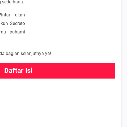
 sederhana.
Pintar akan
kun Secreto
kamu pahami
a bagian selanjutnya ya!
Daftar Isi