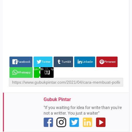
Facebook
Twitter
Tumblr
Linkedin
Pinterest
Line
Blackberry
Whatsapp
Gubuk Pintar
"If you waiting for idea for write than you're
not a writter. You just a waiter"